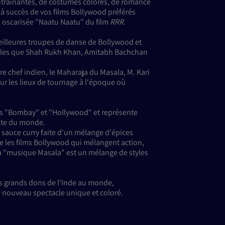
entrainantes, de costumes colorés, de romance
à succès de vos films Bollywood préférés
n oscarisée "Naatu Naatu" du film
RRR
.
 meilleures troupes de danse de Bollywood et
 telles que Shah Rukh Khan, Amitabh Bachchan
̀bre chef indien, le Maharaja du Masala, M. Kari
ur les lieux de tournage à l'époque où
ots "Bombay" et "Hollywood" et représente
ante du monde.
 sauce curry faite d'un mélange d'épices
ire les films Bollywood qui mélangent action,
a "musique Masala" est un mélange de styles
us grands dons de l'Inde au monde,
 nouveau spectacle unique et coloré.