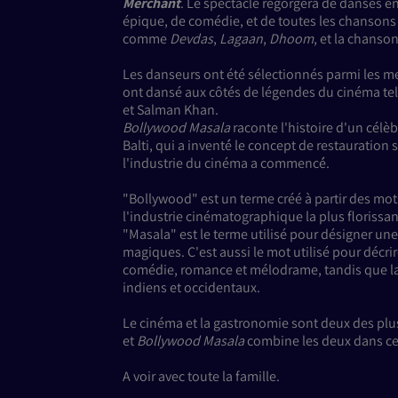
Merchant
. Le spectacle regorgera de danses 
épique, de comédie, et de toutes les chansons 
comme
Devdas
,
Lagaan
,
Dhoom
, et la chanso
Les danseurs ont été sélectionnés parmi les
ont dansé aux côtés de légendes du cinéma
et Salman Khan.
Bollywood Masala
raconte l'histoire d'un céle
Balti, qui a inventé́ le concept de restauration s
l'industrie du cinéma a commencé́.
"Bollywood" est un terme créé à partir des m
l'industrie cinématographique la plus floriss
"Masala" est le terme utilisé pour désigner une
magiques. C'est aussi le mot utilisé pour décr
comédie, romance et mélodrame, tandis que l
indiens et occidentaux.
Le cinéma et la gastronomie sont deux des pl
et
Bollywood Masala
combine les deux dans ce
A voir avec toute la famille.