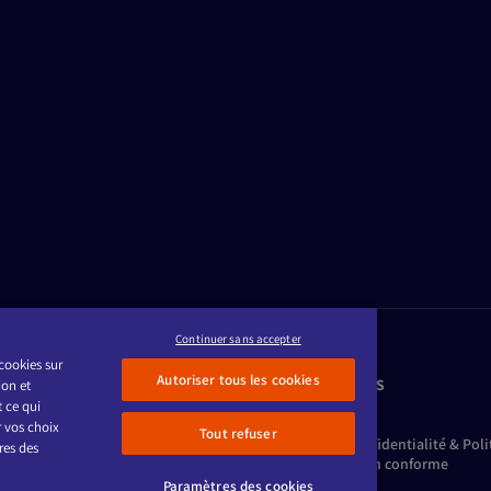
Continuer sans accepter
cookies sur
Autoriser tous les cookies
TION
ORGANISATEURS
ion et
QUES
FAQ
t ce qui
Mentions légales
 vos choix
Tout refuser
Politique de Confidentialité & Pol
res des
Accessibilité : non conforme
Paramètres des cookies