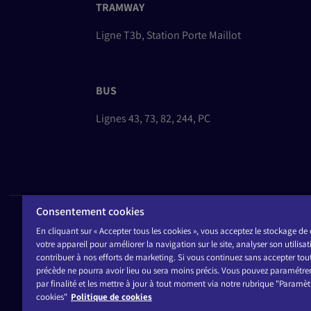
TRAMWAY
Ligne T3b, Station Porte Maillot
BUS
Lignes 43, 73, 82, 244, PC
Consentement cookies
En cliquant sur « Accepter tous les cookies », vous acceptez le stockage de 
PROGRAMMA
votre appareil pour améliorer la navigation sur le site, analyser son utilisat
INFOS PRATI
contribuer à nos efforts de marketing. Si vous continuez sans accepter tou
OFFRES PRO
précède ne pourra avoir lieu ou sera moins précis. Vous pouvez paramétrer
CONTACT
par finalité et les mettre à jour à tout moment via notre rubrique "Paramèt
cookies"
Politique de cookies