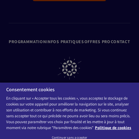
PROGRAMMATION
INFOS PRATIQUES
OFFRES PRO
CONTACT
Consentement cookies
En cliquant sur « Accepter tous les cookies », vous acceptez le stockage de
cookies sur votre appareil pour améliorer la navigation sur le site, analyser
ORGANISATEURS
FAQ
son utilisation et contribuer à nos efforts de marketing. Si vous continuez
Mentions légales
Politique de Confidentialité & Politique Cookies
sans accepter tout ce qui précède ne pourra avoir lieu ou sera moins précis.
Accessibilité : non conforme
Vous pouvez paramétrer vos choix par finalité et les mettre à jour à tout
moment via notre rubrique "Paramètres des cookies"
Politique de cookies
CONTACT
Suivez-nous sur les réseaux :
FAQ
Continuer sans accepter