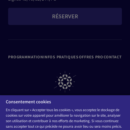
RÉSERVER
PROGRAMMATION
INFOS PRATIQUES
OFFRES PRO
CONTACT
Consentement cookies
En cliquant sur « Accepter tous les cookies », vous acceptez le stockage de
cookies sur votre appareil pour améliorer la navigation sur le site, analyser
ORGANISATEURS
FAQ
son utilisation et contribuer à nos efforts de marketing. Si vous continuez
Mentions légales
Politique de Confidentialité & Politique Cookies
sans accepter tout ce qui précède ne pourra avoir lieu ou sera moins précis.
Accessibilité : non conforme