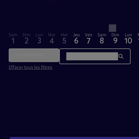
Sam
Dim
Lun
Mar
Mer
Jeu
Ven
Sam
Dim
Lun
1
2
3
4
5
6
7
8
9
10
FILTRER PAR
TYPES D'ÉVÉNEMENTS
Effacer tous les filtres
Exposition / Expérience
Esport