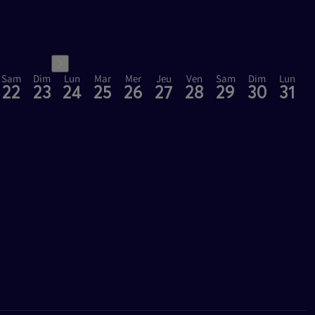
Sam
Dim
Lun
Mar
Mer
Jeu
Ven
Sam
Dim
Lun
22
23
24
25
26
27
28
29
30
31
s
Paris Nord Villepinte
les
Espace Champerret