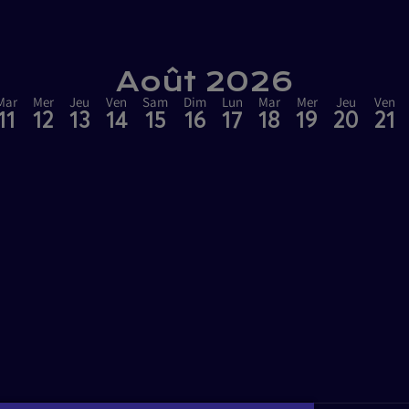
Août 2026
Mar
Mer
Jeu
Ven
Sam
Dim
Lun
Mar
Mer
Jeu
Ven
11
12
13
14
15
16
17
18
19
20
21
LIEUX
Palais des Congrès de Pari
Paris Expo Porte de Versail