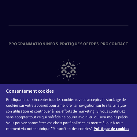
Paris Expo Port
Espace Champ
PROGRAMMATION
INFOS PRATIQUES
OFFRES PRO
CONTACT
Consentement cookies
En cliquant sur « Accepter tous les cookies », vous acceptez le stockage de
cookies sur votre appareil pour améliorer la navigation sur le site, analyser
ORGANISATEURS
FAQ
son utilisation et contribuer à nos efforts de marketing. Si vous continuez
Mentions légales
Politique de Confidentialité & Politique Cookies
sans accepter tout ce qui précède ne pourra avoir lieu ou sera moins précis.
Accessibilité : non conforme
Vous pouvez paramétrer vos choix par finalité et les mettre à jour à tout
moment via notre rubrique "Paramètres des cookies"
Politique de cookies
CONTACT
Suivez-nous sur les réseaux :
FAQ